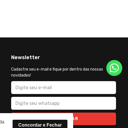
incentiv
agricul
Newsletter
Cadastre seu e-mail e fique por dentro das nossas
novidades!
CADASTRAR
rda
Concordar e Fechar