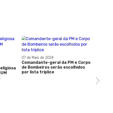
07 de Maio de 2024
Comandante-geral da PM e Corpo
de Bombeiros serão escolhidos
eligiosa
por lista tríplice
ÓRUM
E
Next
18 de Ju
ENTREV
CASTRO 
polític