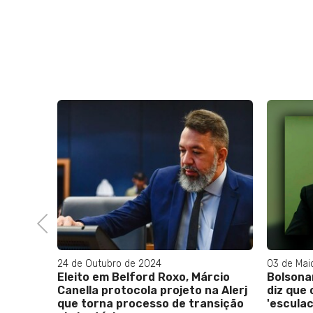
s,
s têm
ais
Previous
24 de Outubro de 2024
03 de Mai
Eleito em Belford Roxo, Márcio
Bolsona
Canella protocola projeto na Alerj
diz que
que torna processo de transição
'esculac