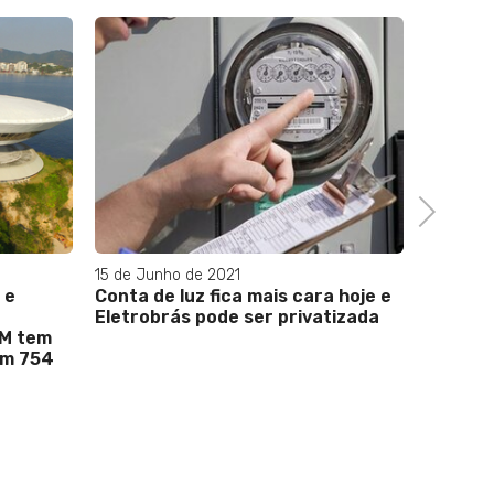
Next
15 de Junho de 2021
04 de Ag
 e
Conta de luz fica mais cara hoje e
Bacella
Eletrobrás pode ser privatizada
Venissi
PM tem
a prefe
om 754