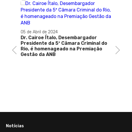
05 de Abril de 2024
Dr. Cairoe Ítalo, Desembargador
Presidente da 5ª Câmara Criminal do
Rio, é homenageado na Premiação
Previous
Next
Gestão da ANB
12 de J
ex-
Presid
 em
instit
do Rio
Notícias