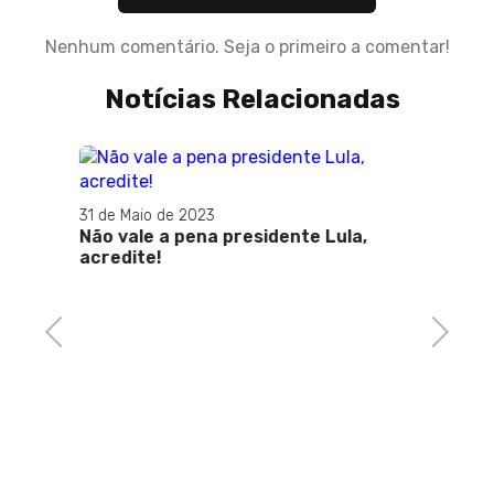
Nenhum comentário. Seja o primeiro a comentar!
Notícias Relacionadas
31 de Maio de 2023
Não vale a pena presidente Lula,
acredite!
ra
Previous
Next
16 de 
Enem:
antes 
estre