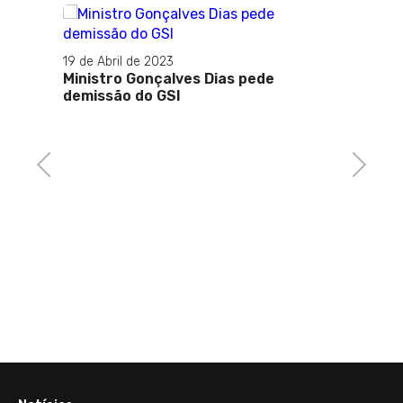
19 de Abril de 2023
Ministro Gonçalves Dias pede
29 de 
demissão do GSI
Varia
conce
ricos,
Previous
Next
com
as