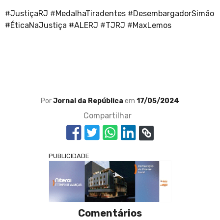
#JustiçaRJ #MedalhaTiradentes #DesembargadorSimão
#ÉticaNaJustiça #ALERJ #TJRJ #MaxLemos
Por
Jornal da República
em
17/05/2024
Compartilhar
PUBLICIDADE
Comentários