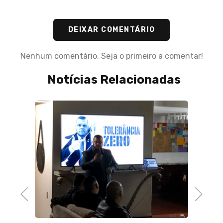
DEIXAR COMENTÁRIO
Nenhum comentário. Seja o primeiro a comentar!
Notícias Relacionadas
21 de A
Câmar
que to
ra
essen
ue
de
Previous
Next