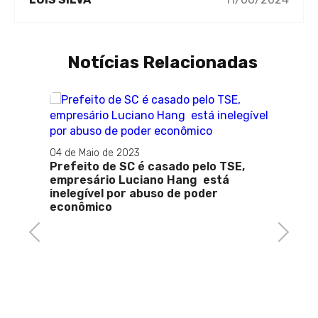
Notícias Relacionadas
04 de Maio de 2023
Prefeito de SC é casado pelo TSE,
empresário Luciano Hang está
inelegível por abuso de poder
econômico
Previous
Next
18 de M
Zito
De ve
 ser
candi
Rio: A