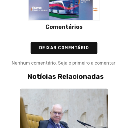
Comentários
DEIXAR COMENTÁRIO
Nenhum comentário. Seja o primeiro a comentar!
Notícias Relacionadas
07 de 
Ação 
que a