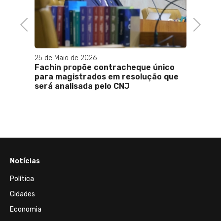
Previous
Next
25 de Maio de 2026
de
Fachin propõe contracheque único
para magistrados em resolução que
pra de
será analisada pelo CNJ
Notícias
Política
Cidades
Economia