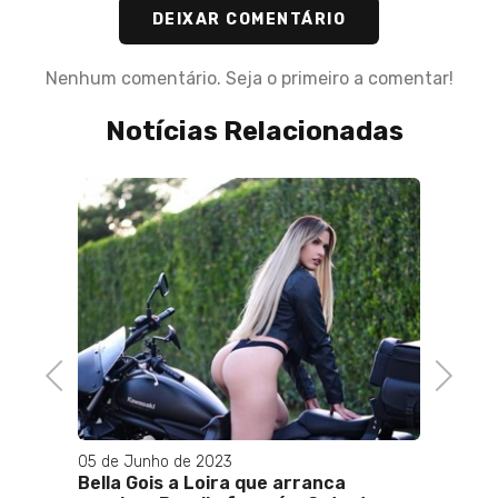
DEIXAR COMENTÁRIO
Nenhum comentário. Seja o primeiro a comentar!
Notícias Relacionadas
16 de M
Alfeu
Netwo
Trans
no Rio
Previous
Next
05 de Junho de 2023
Bella Gois a Loira que arranca