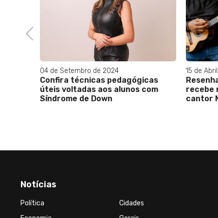
Previous
15 de Abril de 2025
30 de Mai
cas
Resenha dos Amigos do Rena
Jorge A
com
recebe na próxima terça-feira o
se apre
cantor Mauro Diniz
Ribalta !
Notícias
Política
Cidades