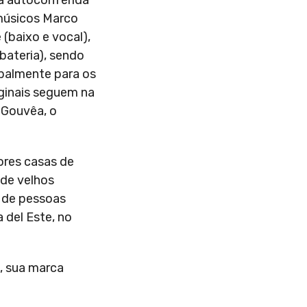
 a autoconferida
 músicos Marco
 (baixo e vocal),
(bateria), sendo
ipalmente para os
iginais seguem na
 Gouvêa, o
ores casas de
 de velhos
s de pessoas
 del Este, no
, sua marca