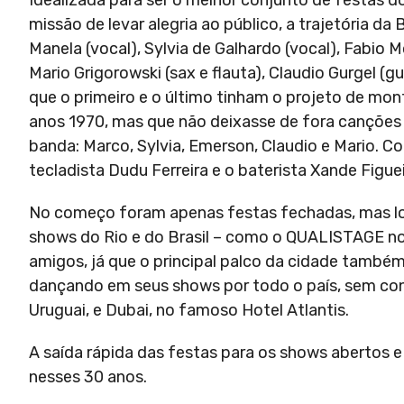
Idealizada para ser o melhor conjunto de festas d
missão de levar alegria ao público, a trajetória
Manela (vocal), Sylvia de Galhardo (vocal), Fabio 
Mario Grigorowski (sax e flauta), Claudio Gurgel (
que o primeiro e o último tinham o projeto de mo
anos 1970, mas que não deixasse de fora canções 
banda: Marco, Sylvia, Emerson, Claudio e Mario. C
tecladista Dudu Ferreira e o baterista Xande Figue
No começo foram apenas festas fechadas, mas log
shows do Rio e do Brasil – como o QUALISTAGE no 
amigos, já que o principal palco da cidade també
dançando em seus shows por todo o país, sem cont
Uruguai, e Dubai, no famoso Hotel Atlantis.
A saída rápida das festas para os shows abertos e
nesses 30 anos.