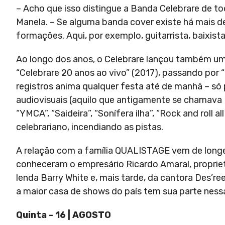
– Acho que isso distingue a Banda Celebrare de t
Manela. – Se alguma banda cover existe há mais de
formações. Aqui, por exemplo, guitarrista, baixis
Ao longo dos anos, o Celebrare lançou também uma
“Celebrare 20 anos ao vivo” (2017), passando por 
registros anima qualquer festa até de manhã – só p
audiovisuais (aquilo que antigamente se chamava 
“YMCA”, “Saideira”, “Sonífera ilha”, “Rock and roll 
celebrariano, incendiando as pistas.
A relação com a família QUALISTAGE vem de longe
conheceram o empresário Ricardo Amaral, propriet
lenda Barry White e, mais tarde, da cantora Des’re
a maior casa de shows do país tem sua parte nessa
Quinta - 16 | AGOSTO