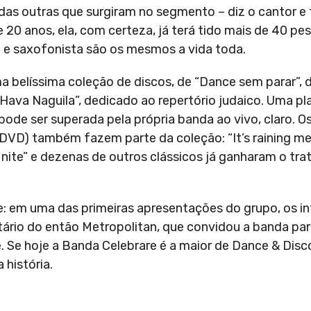
odas outras que surgiram no segmento – diz o cantor 
 20 anos, ela, com certeza, já terá tido mais de 40 p
ta e saxofonista são os mesmos a vida toda.
 belíssima coleção de discos, de “Dance sem parar”, d
“Hava Naguila”, dedicado ao repertório judaico. Uma pl
ode ser superada pela própria banda ao vivo, claro. Os
DVD) também fazem parte da coleção: “It’s raining me
all nite” e dezenas de outros clássicos já ganharam o tr
: em uma das primeiras apresentações do grupo, os i
ário do então Metropolitan, que convidou a banda par
e. Se hoje a Banda Celebrare é a maior de Dance & Disco
 história.