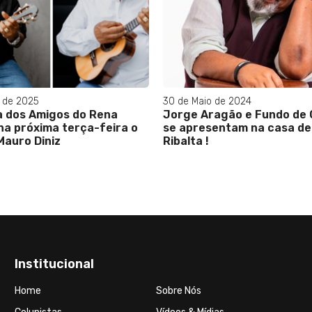
em um lugar que não lhe 
o de 2024
ragão e Fundo de Quintal
sentam na casa de shows
Institucional
Home
Sobre Nós