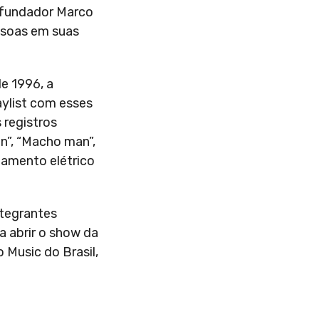
e fundador Marco
essoas em suas
e 1996, a
aylist com esses
 registros
n”, “Macho man”,
atamento elétrico
ntegrantes
a abrir o show da
 Music do Brasil,