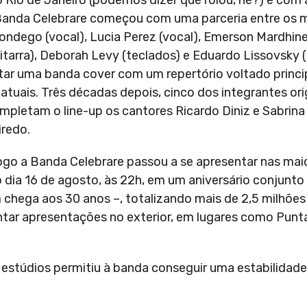
o Rio de Janeiro (podemos dizer que rolou, né?) e com
 da Banda Celebrare começou com uma parceria entre os
Mondego (vocal), Lucia Perez (vocal), Emerson Mardhine
guitarra), Deborah Levy (teclados) e Eduardo Lissovsky 
ntar uma banda cover com um repertório voltado princ
atuais. Três décadas depois, cinco dos integrantes or
ompletam o line-up os cantores Ricardo Diniz e Sabrina
iredo.
o a Banda Celebrare passou a se apresentar nas mai
dia 16 de agosto, às 22h, em um aniversário conjunto
m chega aos 30 anos –, totalizando mais de 2,5 milhõe
ar apresentações no exterior, em lugares como Punta
 estúdios permitiu à banda conseguir uma estabilidade