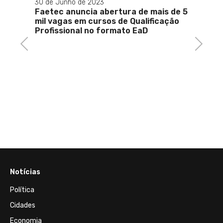
Rio de Janeiro ganha dia de combate
aos maus-tratos de animais
 de mais de 5
silvestres
ualificação
EaD
Previous
Next
Notícias
Política
Cidades
Economia