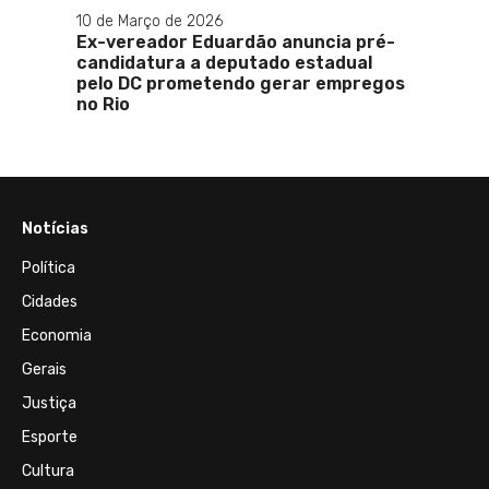
10 de Março de 2026
29 de 
Ex-vereador Eduardão anuncia pré-
Lula 
candidatura a deputado estadual
golpis
pelo DC prometendo gerar empregos
no Rio
Notícias
Política
Cidades
Economia
Gerais
Justiça
Esporte
Cultura