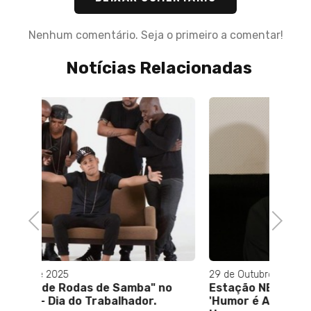
Nenhum comentário. Seja o primeiro a comentar!
Notícias Relacionadas
22 de 
Dia M
refor
suste
Previous
Next
29 de Outubro de 2023
no
Estação NET Botafogo apresenta:
'Humor é Amor' com Raul de Orofino -