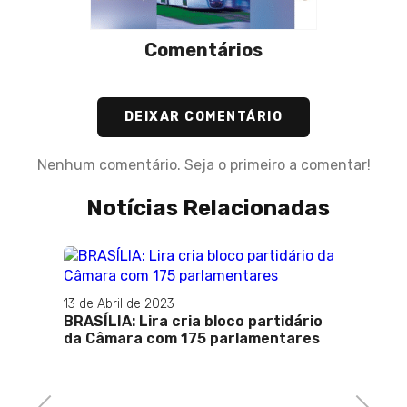
Comentários
DEIXAR COMENTÁRIO
Nenhum comentário. Seja o primeiro a comentar!
Notícias Relacionadas
13 de Abril de 2023
BRASÍLIA: Lira cria bloco partidário
16 de M
da Câmara com 175 parlamentares
Pablo 
atraí
evang
Previous
Next