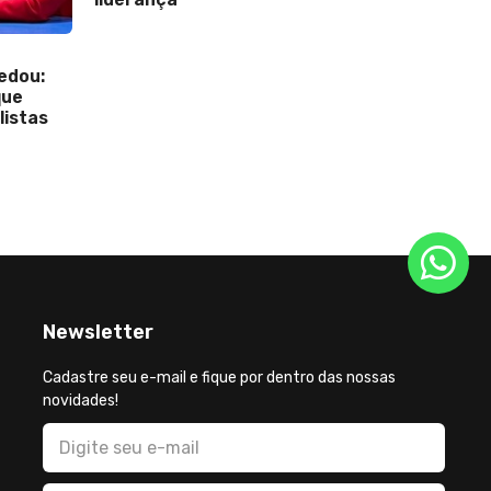
14 de De
edou:
Netinho
que
sobre o
listas
Newsletter
Cadastre seu e-mail e fique por dentro das nossas
novidades!