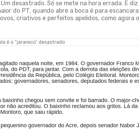
s. Um desastrado. Só se mete na hora errada. E di
ior do PT, quando abre a boca é para escancarar 
novos, criativos e perfeitos apelidos, como agora 
agitado naquela noite, em 1984. O governador Franco M
a, do PDT, para jantar. Com a derrota das eleições di
residência da República, pelo Colégio Eleitoral. Montor
ados: governadores, senadores, deputados federais e e
baixinho chegou sem convite e foi barrado. O major-ch
or não acreditou. O baixinho reclamou aos gritos. Lá da 
 Montoro, que saiu rápido.
 pequenino governador do Acre, depois senador Nabor J