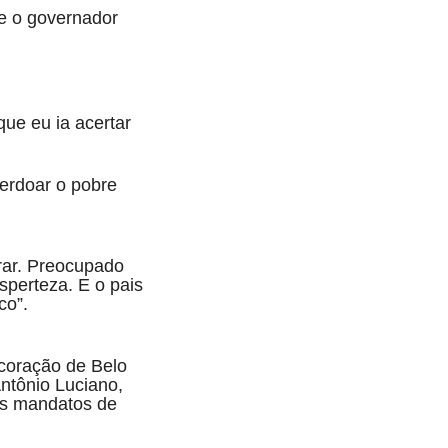
ce o governador
ue eu ia acertar
perdoar o pobre
rar. Preocupado
sperteza. E o pais
co”.
 coração de Belo
Antônio Luciano,
vos mandatos de