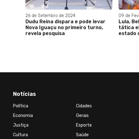
26 de Setembro de 2024
09 de Fev
a
Dudu Reina dispara e pode levar
Lula, Be
inou —
Nova Iguaçu no primeiro turno,
tática e
azer de
revela pesquisa
estado 
Notícias
Política
Cidades
Economia
Gerais
Justiça
Esporte
Cultura
Saúde