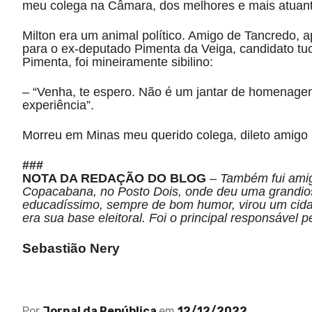
meu colega na Câmara, dos melhores e mais atuant
Milton era um animal político. Amigo de Tancredo, 
para o ex-deputado Pimenta da Veiga, candidato tu
Pimenta, foi mineiramente sibilino:
– “Venha, te espero. Não é um jantar de homenagem
experiência”.
Morreu em Minas meu querido colega, dileto amigo 
###
NOTA DA REDAÇÃO DO BLOG
–
Também fui amig
Copacabana, no Posto Dois, onde deu uma grandiosa
educadíssimo, sempre de bom humor, virou um cida
era sua base eleitoral. Foi o principal responsável 
Sebastião Nery
Por
Jornal da República
em
12/12/2022