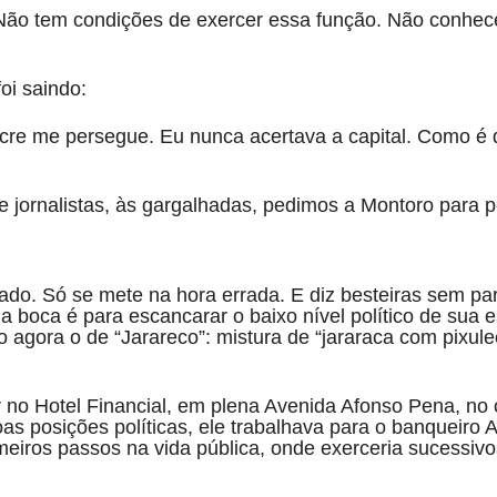
! Não tem condições de exercer essa função. Não conhe
oi saindo:
cre me persegue. Eu nunca acertava a capital. Como é q
 e jornalistas, às gargalhadas, pedimos a Montoro para 
ado. Só se mete na hora errada. E diz besteiras sem pa
 boca é para escancarar o baixo nível político de sua e
o agora o de “Jarareco”: mistura de “jararaca com pixule
r no Hotel Financial, em plena Avenida Afonso Pena, no
as posições políticas, ele trabalhava para o banqueiro 
meiros passos na vida pública, onde exerceria sucessi