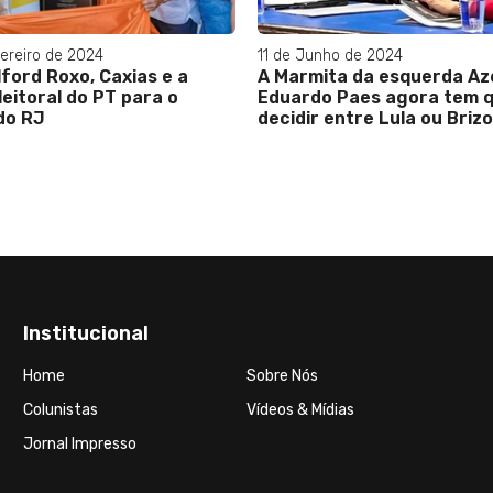
ereiro de 2024
11 de Junho de 2024
lford Roxo, Caxias e a
A Marmita da esquerda Az
leitoral do PT para o
Eduardo Paes agora tem 
do RJ
decidir entre Lula ou Brizo
Institucional
Home
Sobre Nós
Colunistas
Vídeos & Mídias
Jornal Impresso