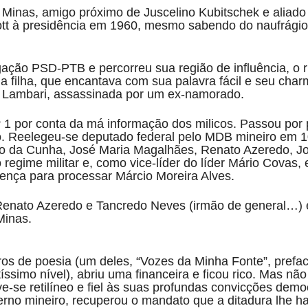
Minas, amigo próximo de Juscelino Kubitschek e aliado 
Lott à presidência em 1960, mesmo sabendo do naufrági
ção PSD-PTB e percorreu sua região de influência, o ric
 filha, que encantava com sua palavra fácil e seu charme
de Lambari, assassinada por um ex-namorado.
º 1 por conta da má informação dos milicos. Passou por 
go. Reelegeu-se deputado federal pelo MDB mineiro em 1
 da Cunha, José Maria Magalhães, Renato Azeredo, Jo
regime militar e, como vice-líder do líder Mário Covas
nça para processar Márcio Moreira Alves.
 Renato Azeredo e Tancredo Neves (irmão de general…)
Minas.
ivros de poesia (um deles, “Vozes da Minha Fonte”, prefa
íssimo nível), abriu uma financeira e ficou rico. Mas não
e-se retilíneo e fiel às suas profundas convicções demo
no mineiro, recuperou o mandato que a ditadura lhe ha