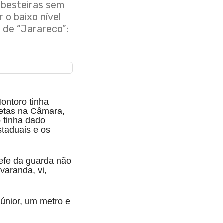
z besteiras sem
o baixo nível
o de “Jarareco”:
ontoro tinha
retas na Câmara,
o tinha dado
staduais e os
efe da guarda não
varanda, vi,
únior, um metro e