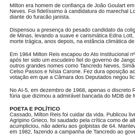
Milton era homem de confiança de João Goulart em 
Neves. Foi fidelíssimo à candidatura do marechal 
diante do furacão janista.
Dispensou a presença do pesado candidato da coliga
de Minas, levando a suave e carismática Edna Lott, a
morte trágica, anos depois, na estância climática 
Em 1964 Milton Reis escapou do Ato Institucional n
após ter sido um escudeiro fiel do governo de Jan
outros grandes nomes como Tancredo Neves, Simão
Celso Passos e Nísia Carone. Fez dura oposição ao 
votação em que a Câmara dos Deputados negou lice
No AI-5, em dezembro de 1968, apenas o discreto
fúria que dizimou a admirável bancada do MDB de 
POETA E POLÍTICO
Cassado, Milton Reis foi cuidar da vida. Publicou l
Agripino Grieco, foi saudado pela crítica como de alt
acumpliciou, não aderiu aos golpistas de 64. Mantev
em 1982, fazendo a campanha de Tancredo ao gover