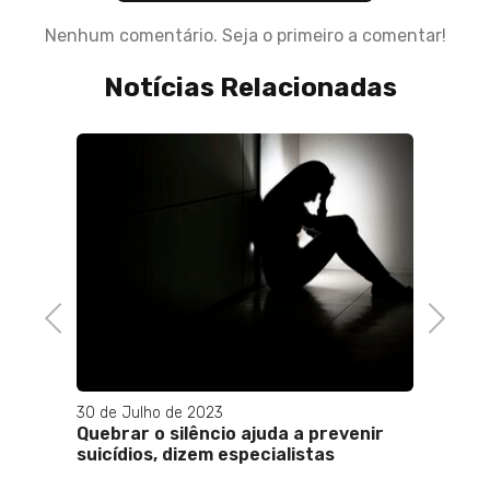
Nenhum comentário. Seja o primeiro a comentar!
Notícias Relacionadas
om
Previous
Next
30 de Julho de 2023
01 de M
Quebrar o silêncio ajuda a prevenir
Grupo 
suicídios, dizem especialistas
preve
show 