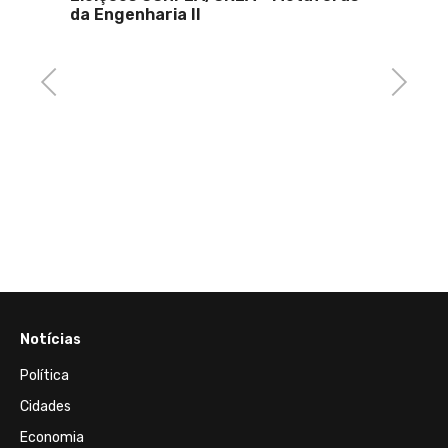
da Engenharia II
Previous
Next
16 de 
ação
PL Lu
 Paes
urgênc
image
Notícias
Política
Cidades
Economia