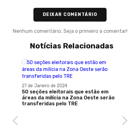
DEIXAR COMENTÁRIO
Nenhum comentário. Seja o primeiro a comentar!
Notícias Relacionadas
27 de M
Mariel
27 de Janeiro de 2024
adiam
vídeo
50 seções eleitorais que estão em
mão do
áreas da milícia na Zona Oeste serão
transferidas pelo TRE
Previous
Next