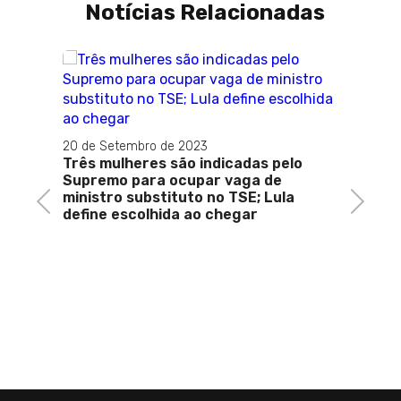
Notícias Relacionadas
20 de Setembro de 2023
Três mulheres são indicadas pelo
Supremo para ocupar vaga de
ministro substituto no TSE; Lula
Previous
Next
define escolhida ao chegar
29 de 
or
Impas
e STF 
INSS