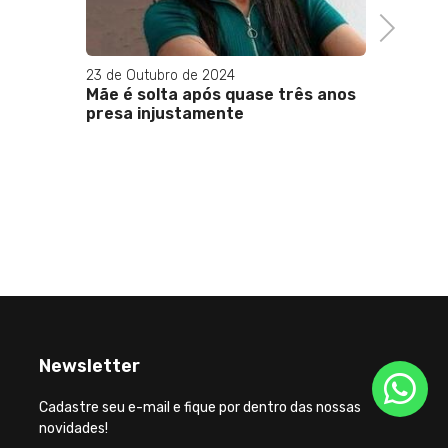
Next
23 de Outubro de 2024
01 de Ou
Mãe é solta após quase três anos
Eleição
presa injustamente
Leniel 
causa c
alerta
populaç
votaçã
Newsletter
Cadastre seu e-mail e fique por dentro das nossas
novidades!