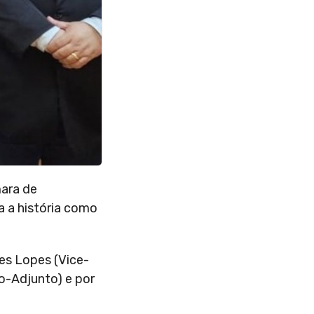
mara de
a a história como
ves Lopes (Vice-
io-Adjunto) e por