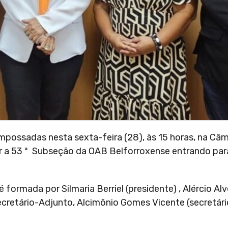
 empossadas nesta sexta-feira (28), às 15 horas, na Câ
r a 53 ª Subseção da OAB Belforroxense entrando par
 formada por Silmaria Berriel (presidente) , Alércio Al
 Secretário-Adjunto, Alcimônio Gomes Vicente (secretár