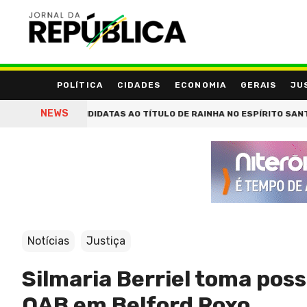
POLÍTICA
CIDADES
ECONOMIA
GERAIS
JU
NEWS
S OITO CANDIDATAS AO TÍTULO DE RAINHA NO ESPÍRITO SANTO
L
Notícias
Justiça
Silmaria Berriel toma poss
OAB em Belford Roxo