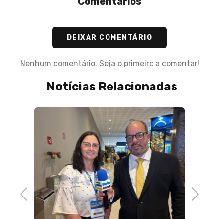
Comentários
DEIXAR COMENTÁRIO
Nenhum comentário. Seja o primeiro a comentar!
Notícias Relacionadas
15 de J
Alerj 
ão de
Circui
Cacho
Previous
Next