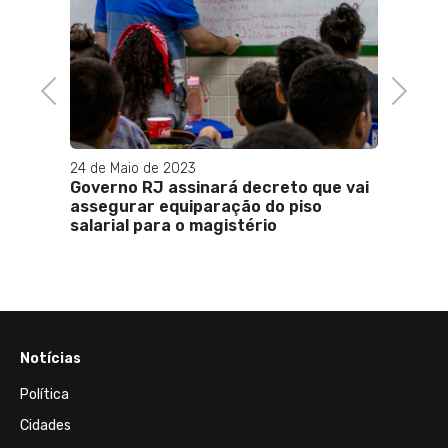
Previous
Next
24 de Maio de 2023
12 de 
RJ
Governo RJ assinará decreto que vai
Berni
assegurar equiparação do piso
perde
salarial para o magistério
traba
Notícias
Política
Cidades