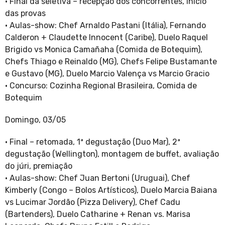
· Final da seletiva – recepção dos concorrentes, início
das provas
· Aulas-show: Chef Arnaldo Pastani (Itália), Fernando
Calderon + Claudette Innocent (Caribe), Duelo Raquel
Brigido vs Monica Camañaha (Comida de Botequim),
Chefs Thiago e Reinaldo (MG), Chefs Felipe Bustamante
e Gustavo (MG), Duelo Marcio Valença vs Marcio Gracio
· Concurso: Cozinha Regional Brasileira, Comida de
Botequim
Domingo, 03/05
· Final – retomada, 1ª degustação (Duo Mar), 2ª
degustação (Wellington), montagem de buffet, avaliação
do júri, premiação
· Aulas-show: Chef Juan Bertoni (Uruguai), Chef
Kimberly (Congo – Bolos Artísticos), Duelo Marcia Baiana
vs Lucimar Jordão (Pizza Delivery), Chef Cadu
(Bartenders), Duelo Catharine + Renan vs. Marisa